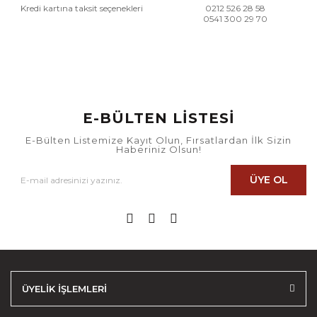
Kredi kartına taksit seçenekleri
0212 526 28 58
0541 300 29 70
E-BÜLTEN LİSTESİ
E-Bülten Listemize Kayıt Olun, Fırsatlardan İlk Sizin
Haberiniz Olsun!
ÜYE OL
ÜYELİK İŞLEMLERİ