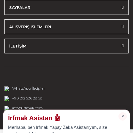
SAYFALAR
ALIŞVERİŞ İŞLEMLERİ
İLETİŞİM
WhatsApp İletişim
+90 212 526 28 58
info@irfmak.com
×
İrfmak Asistan 🤖
Merhaba, ben İrfmak Yapay Zeka Asistanıyım, size