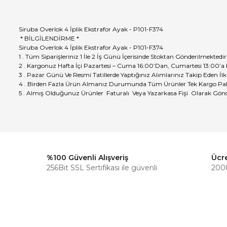
Siruba Overlok 4 İplik Ekstrafor Ayak - P101-F374
* BİLGİLENDİRME *
Siruba Overlok 4 İplik Ekstrafor Ayak - P101-F374
1 . Tüm Siparişleriniz 1 İle 2 İş Günü İçerisinde Stoktan Gönderilmektedir
2 . Kargonuz Hafta İçi Pazartesi – Cuma 16:00’Dan, Cumartesi 13:00’a
3 . Pazar Günü Ve Resmi Tatillerde Yaptığınız Alımlarınız Takip Eden İlk
4 . Birden Fazla Ürün Almanız Durumunda Tüm Ürünler Tek Kargo Pak
5 . Almış Olduğunuz Ürünler Faturalı Veya Yazarkasa Fişi Olarak Gönd
%100 Güvenli Alışveriş
Ücr
256Bit SSL Sertifikası ile güvenli
2000