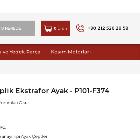
+90 212 526 28 58
GO NEREDE
0
Ürün
ü ve Yedek Parça
Kesim Motorları
plik Ekstrafor Ayak - P101-F374
 Yorumları Oku
554
Sanayi Tipi Ayak Çeşitleri