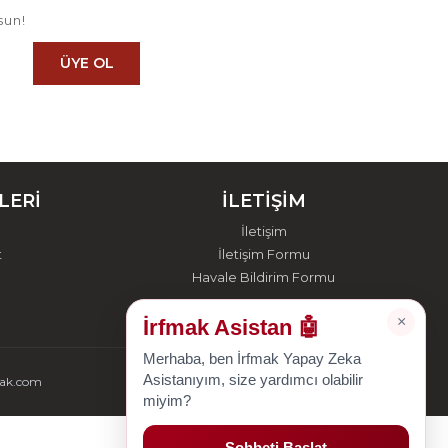
sun!
ÜYE OL
LERİ
İLETİŞİM
İletişim
t
İletişim Formu
Havale Bildirim Formu
×
İrfmak Asistan 🤖
Merhaba, ben İrfmak Yapay Zeka
Asistanıyım, size yardımcı olabilir
mak.com
miyim?
Sohbeti Başlat