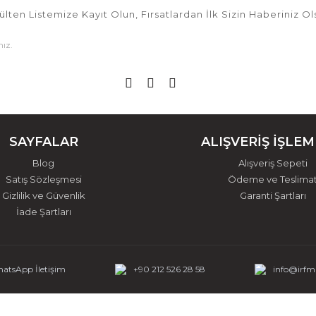
ülten Listemize Kayıt Olun, Fırsatlardan İlk Sizin Haberiniz Ol
SAYFALAR
ALIŞVERİŞ İŞLEM
Blog
Alışveriş Sepeti
Satış Sözleşmesi
Ödeme ve Teslima
Gizlilik ve Güvenlik
Garanti Şartları
İade Şartları
atsApp İletişim
+90 212 526 28 58
info@irf