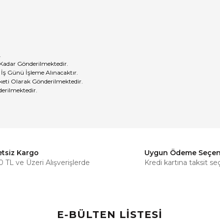
.
 Kadar Gönderilmektedir.
 İş Günü İşleme Alınacaktır.
eti Olarak Gönderilmektedir.
erilmektedir.
etsiz Kargo
Uygun Ödeme Seçen
Bu ürüne ilk yorumu siz yapın!
 TL ve Üzeri Alışverişlerde
Kredi kartına taksit se
Yorum Yaz
E-BÜLTEN LİSTESİ