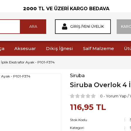
2000
TL VE ÜZERİ
KARGO BEDAVA
ARA
GIRIŞ /
YENI ÜYELIK
KAR
ça
Aksesuar
Dikiş İğnesi
Salf Malzeme
Üt
 İplik Ekstrafor Ayak - P101-F374
Siruba
Siruba Overlok 4 İ
0 - Yorum Yap /
116,95 TL
Stok Kodu
Kategori