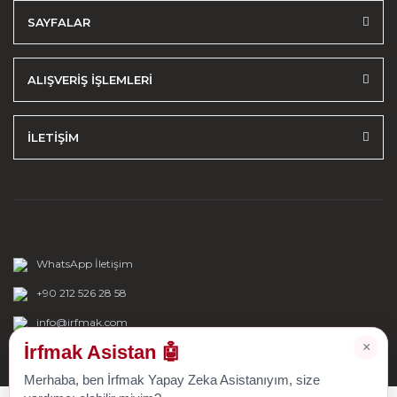
SAYFALAR
ALIŞVERİŞ İŞLEMLERİ
İLETİŞİM
WhatsApp İletişim
+90 212 526 28 58
info@irfmak.com
×
İrfmak Asistan 🤖
Merhaba, ben İrfmak Yapay Zeka Asistanıyım, size