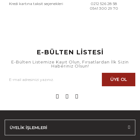
Kredi kartına taksit seçenekleri
0212 526 28 58
0541 300 29 70
E-BÜLTEN LİSTESİ
E-Bülten Listemize Kayıt Olun, Fırsatlardan İlk Sizin
Haberiniz Olsun!
ÜYE OL
ÜYELİK İŞLEMLERİ