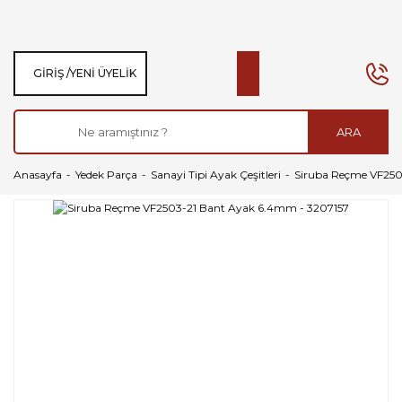
GIRIŞ /
YENI ÜYELIK
ARA
Anasayfa
Yedek Parça
Sanayi Tipi Ayak Çeşitleri
Siruba Reçme VF250