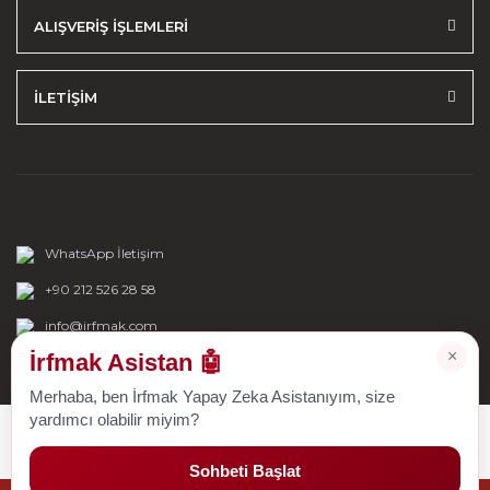
ALIŞVERİŞ İŞLEMLERİ
İLETİŞİM
WhatsApp İletişim
+90 212 526 28 58
info@irfmak.com
×
İrfmak Asistan 🤖
Merhaba, ben İrfmak Yapay Zeka Asistanıyım, size
yardımcı olabilir miyim?
Sohbeti Başlat