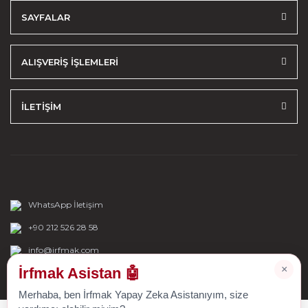
SAYFALAR
ALIŞVERİŞ İŞLEMLERİ
İLETİŞİM
WhatsApp İletişim
+90 212 526 28 58
info@irfmak.com
×
İrfmak Asistan 🤖
Merhaba, ben İrfmak Yapay Zeka Asistanıyım, size