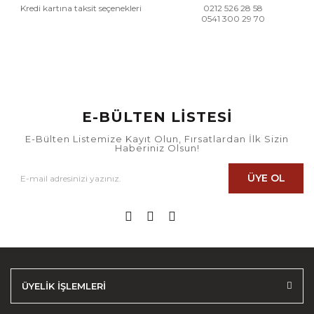
Kredi kartına taksit seçenekleri
0212 526 28 58
0541 300 29 70
E-BÜLTEN LİSTESİ
E-Bülten Listemize Kayıt Olun, Fırsatlardan İlk Sizin
Haberiniz Olsun!
ÜYE OL
ÜYELİK İŞLEMLERİ