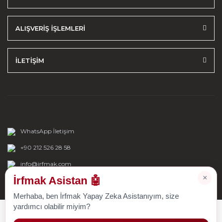
ALIŞVERİŞ İŞLEMLERİ
İLETİŞİM
WhatsApp İletişim
+90 212 526 28 58
info@irfmak.com
×
İrfmak Asistan 🤖
Merhaba, ben İrfmak Yapay Zeka Asistanıyım, size
yardımcı olabilir miyim?