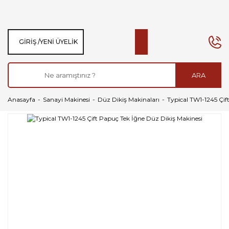
GIRIŞ /
YENI ÜYELIK
ARA
Anasayfa
Sanayi Makinesi
Düz Dikiş Makinaları
Typical TW1-1245 Çif