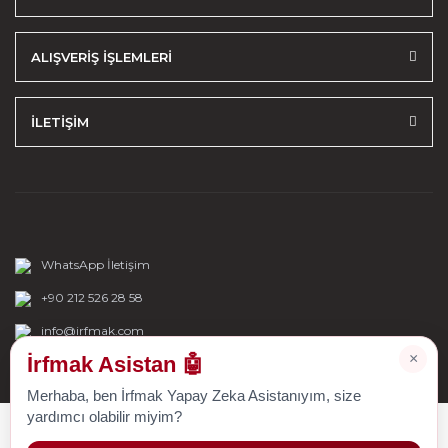
ALIŞVERİŞ İŞLEMLERİ
İLETİŞİM
WhatsApp İletişim
+90 212 526 28 58
info@irfmak.com
×
İrfmak Asistan 🤖
Merhaba, ben İrfmak Yapay Zeka Asistanıyım, size
yardımcı olabilir miyim?