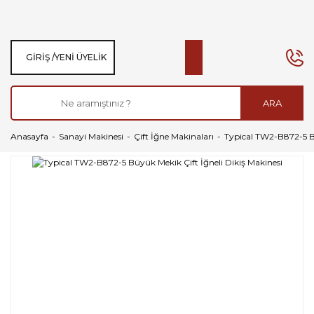
GIRIŞ /
YENI ÜYELIK
ARA
Anasayfa
Sanayi Makinesi
Çift İğne Makinaları
Typical TW2-B872-5 Bü