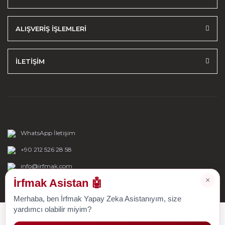
ALIŞVERİŞ İŞLEMLERİ
İLETİŞİM
WhatsApp İletişim
+90 212 526 28 58
info@irfmak.com
×
İrfmak Asistan 🤖
Merhaba, ben İrfmak Yapay Zeka Asistanıyım, size
yardımcı olabilir miyim?