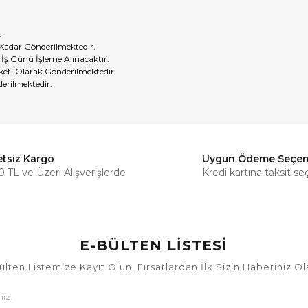
.
 Kadar Gönderilmektedir.
 İş Günü İşleme Alınacaktır.
eti Olarak Gönderilmektedir.
erilmektedir.
etsiz Kargo
Uygun Ödeme Seçen
Bu ürüne ilk yorumu siz yapın!
 TL ve Üzeri Alışverişlerde
Kredi kartına taksit se
Yorum Yaz
E-BÜLTEN LİSTESİ
ülten Listemize Kayıt Olun, Fırsatlardan İlk Sizin Haberiniz Ol