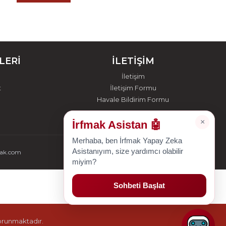
LERİ
İLETİŞİM
İletişim
t
İletişim Formu
Havale Bildirim Formu
×
İrfmak Asistan 🤖
Merhaba, ben İrfmak Yapay Zeka
Asistanıyım, size yardımcı olabilir
mak.com
miyim?
Sohbeti Başlat
korunmaktadır.