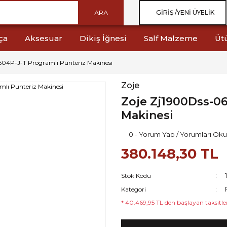
ARA
GIRIŞ /
YENI ÜYELIK
ça
Aksesuar
Dikiş İğnesi
Salf Malzeme
Üt
604P-J-T Programlı Punteriz Makinesi
Zoje
Zoje Zj1900Dss-06
Makinesi
0 - Yorum Yap / Yorumları Oku
380.148,30 TL
Stok Kodu
Kategori
* 40.469,95 TL den başlayan taksitler