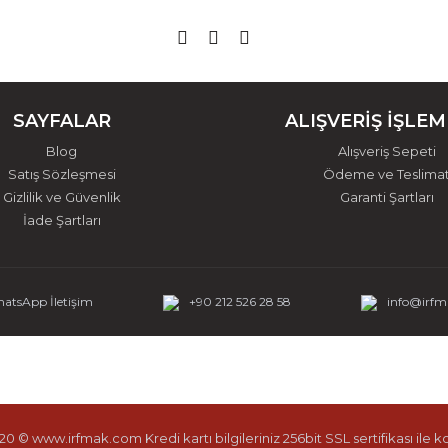
SAYFALAR
ALIŞVERİŞ İŞLEM
Blog
Alışveriş Sepeti
Satış Sözleşmesi
Ödeme ve Teslima
Gizlilik ve Güvenlik
Garanti Şartları
İade Şartları
atsApp İletişim
+90 212 526 28 58
info@irf
0 © www.irfmak.com Kredi kartı bilgileriniz 256bit SSL sertifikası ile 