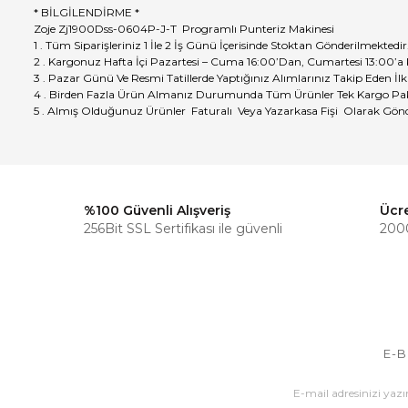
* BİLGİLENDİRME *
Zoje Zj1900Dss-0604P-J-T Programlı Punteriz Makinesi
1 . Tüm Siparişleriniz 1 İle 2 İş Günü İçerisinde Stoktan Gönderilmektedir
2 . Kargonuz Hafta İçi Pazartesi – Cuma 16:00’Dan, Cumartesi 13:00’a
3 . Pazar Günü Ve Resmi Tatillerde Yaptığınız Alımlarınız Takip Eden İlk
4 . Birden Fazla Ürün Almanız Durumunda Tüm Ürünler Tek Kargo Pak
5 . Almış Olduğunuz Ürünler Faturalı Veya Yazarkasa Fişi Olarak Gönd
%100 Güvenli Alışveriş
Ücr
256Bit SSL Sertifikası ile güvenli
2000
E-B