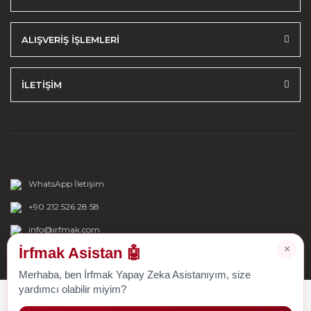
ALIŞVERİŞ İŞLEMLERİ
İLETİŞİM
WhatsApp İletişim
+90 212 526 28 58
info@irfmak.com
×
İrfmak Asistan 🤖
Merhaba, ben İrfmak Yapay Zeka Asistanıyım, size
yardımcı olabilir miyim?