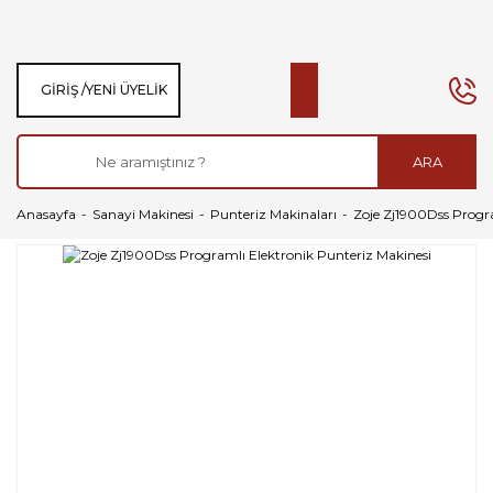
GIRIŞ /
YENI ÜYELIK
ARA
Anasayfa
Sanayi Makinesi
Punteriz Makinaları
Zoje Zj1900Dss Progra