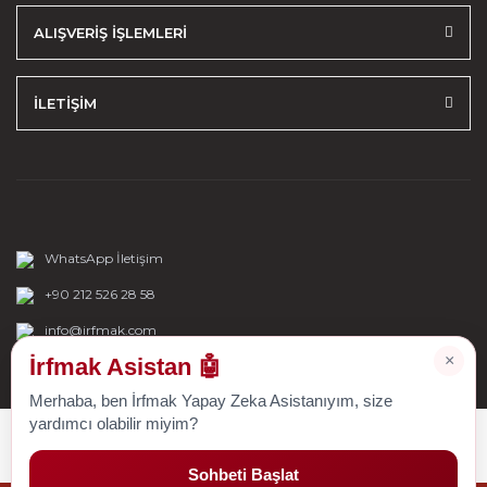
ALIŞVERİŞ İŞLEMLERİ
İLETİŞİM
WhatsApp İletişim
+90 212 526 28 58
info@irfmak.com
×
İrfmak Asistan 🤖
Merhaba, ben İrfmak Yapay Zeka Asistanıyım, size
yardımcı olabilir miyim?
Sohbeti Başlat