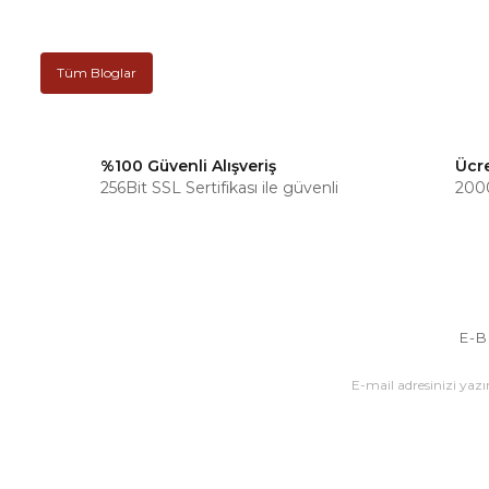
Tüm Bloglar
%100 Güvenli Alışveriş
Ücr
256Bit SSL Sertifikası ile güvenli
2000
E-B