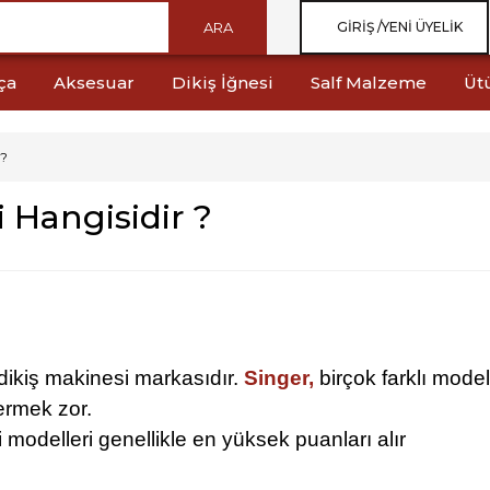
ARA
GIRIŞ /
YENI ÜYELIK
ça
Aksesuar
Dikiş İğnesi
Salf Malzeme
Üt
 ?
i Hangisidir ?
dikiş makinesi markasıdır.
Singer,
birçok farklı model 
ermek zor.
 modelleri genellikle en yüksek puanları alır