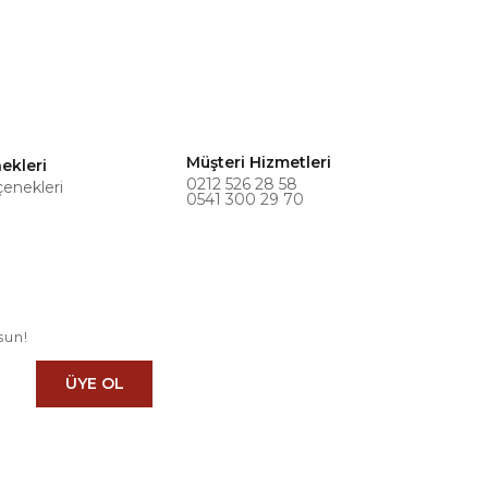
Müşteri Hizmetleri
ekleri
0212 526 28 58
çenekleri
0541 300 29 70
sun!
ÜYE OL