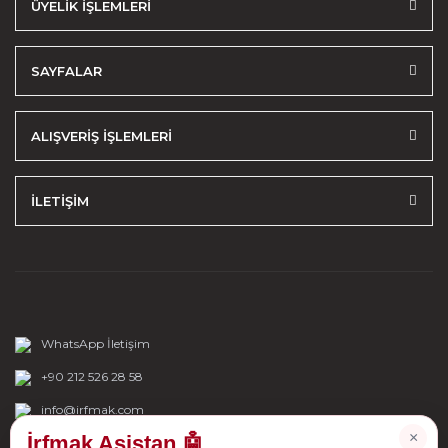
ÜYELİK İŞLEMLERİ
SAYFALAR
ALIŞVERİŞ İŞLEMLERİ
İLETİŞİM
WhatsApp İletişim
+90 212 526 28 58
info@irfmak.com
×
İrfmak Asistan 🤖