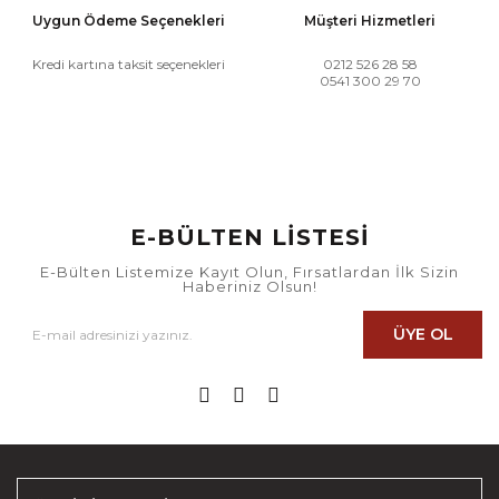
Uygun Ödeme Seçenekleri
Müşteri Hizmetleri
Kredi kartına taksit seçenekleri
0212 526 28 58
0541 300 29 70
E-BÜLTEN LİSTESİ
E-Bülten Listemize Kayıt Olun, Fırsatlardan İlk Sizin
Haberiniz Olsun!
ÜYE OL