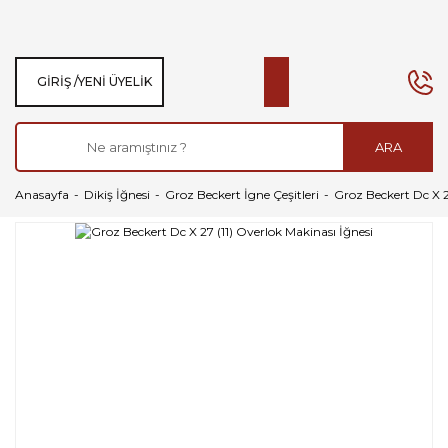
GIRIŞ /
YENI ÜYELIK
ARA
Anasayfa
Dikiş İğnesi
Groz Beckert İgne Çeşitleri
Groz Beckert Dc X 2