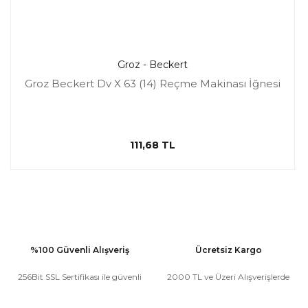
Groz - Beckert
Groz Beckert Dv X 63 (14) Reçme Makinası İğnesi
111,68 TL
%100 Güvenli Alışveriş
Ücretsiz Kargo
256Bit SSL Sertifikası ile güvenli
2000 TL ve Üzeri Alışverişlerde