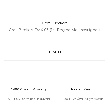
Groz - Beckert
Groz Beckert Dv X 63 (14) Reçme Makinası İğnesi
111,61 TL
%100 Güvenli Alışveriş
Ücretsiz Kargo
256Bit SSL Sertifikası ile güvenli
2000 TL ve Üzeri Alışverişlerde