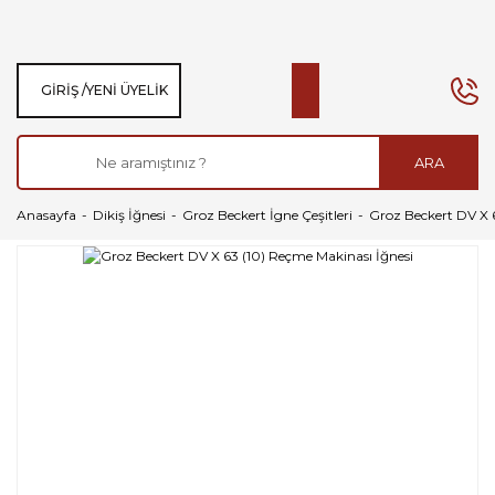
GIRIŞ /
YENI ÜYELIK
ARA
Anasayfa
Dikiş İğnesi
Groz Beckert İgne Çeşitleri
Groz Beckert DV X 