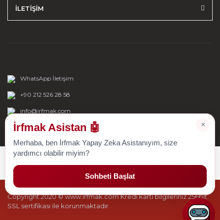
İLETİŞİM
WhatsApp İletişim
+90 212 526 28 58
info@irfmak.com
×
İrfmak Asistan 🤖
Merhaba, ben İrfmak Yapay Zeka Asistanıyım, size
yardımcı olabilir miyim?
Sohbeti Başlat
Copyright 2020 © www.irfmak.com Kredi kartı bilgileriniz 256bit
SSL sertifikası ile korunmaktadır.