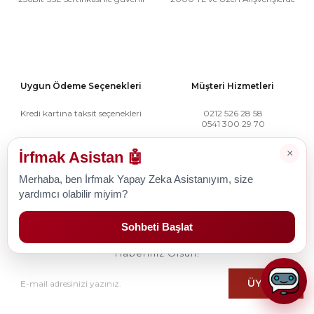
Uygun Ödeme Seçenekleri
Müşteri Hizmetleri
Kredi kartına taksit seçenekleri
0212 526 28 58
0541 300 29 70
×
İrfmak Asistan 🤖
Merhaba, ben İrfmak Yapay Zeka Asistanıyım, size
yardımcı olabilir miyim?
E-BÜLTEN LİSTESİ
Sohbeti Başlat
E-Bülten Listemize Kayıt Olun, Fırsatlardan İlk Sizin
Haberiniz Olsun!
ÜYE OL