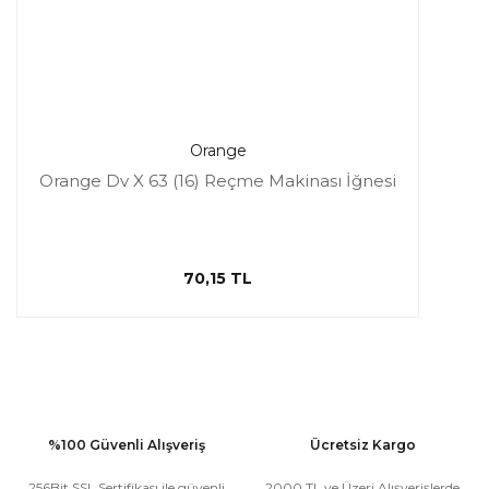
Orange
Orange Dv X 63 (16) Reçme Makinası İğnesi
70,15 TL
%100 Güvenli Alışveriş
Ücretsiz Kargo
256Bit SSL Sertifikası ile güvenli
2000 TL ve Üzeri Alışverişlerde