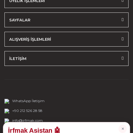
ÜYELİK İŞLEMLERİ
SAYFALAR
ALIŞVERİŞ İŞLEMLERİ
İLETİŞİM
WhatsApp İletişim
+90 212 526 28 58
info@irfmak.com
×
İrfmak Asistan 🤖