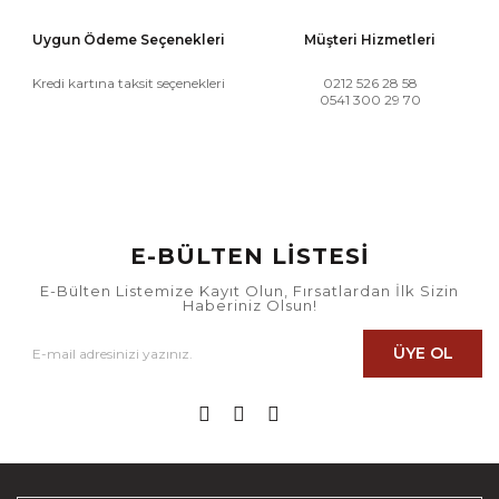
Uygun Ödeme Seçenekleri
Müşteri Hizmetleri
Kredi kartına taksit seçenekleri
0212 526 28 58
0541 300 29 70
E-BÜLTEN LİSTESİ
E-Bülten Listemize Kayıt Olun, Fırsatlardan İlk Sizin
Haberiniz Olsun!
ÜYE OL