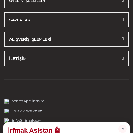
ÜYELİK İŞLEMLERİ
SAYFALAR
ALIŞVERİŞ İŞLEMLERİ
İLETİŞİM
WhatsApp İletişim
+90 212 526 28 58
info@irfmak.com
×
İrfmak Asistan 🤖