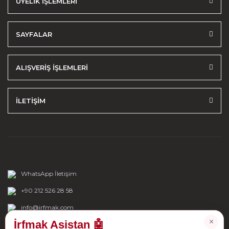
ÜYELİK İŞLEMLERİ
SAYFALAR
ALIŞVERİŞ İŞLEMLERİ
İLETİŞİM
WhatsApp İletişim
+90 212 526 28 58
info@irfmak.com
×
İrfmak Asistan 🤖