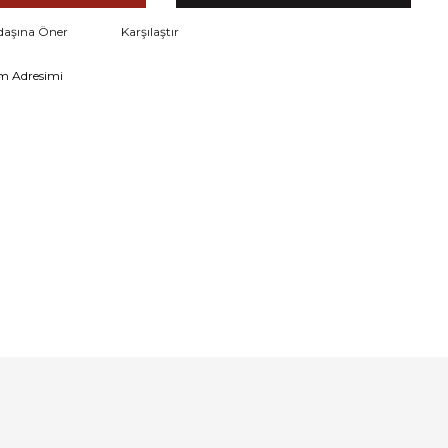
daşına Öner
Karşılaştır
m Adresimi