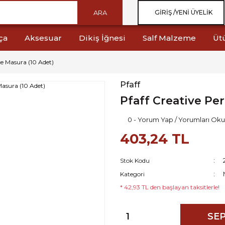
ARA
GIRIŞ /
YENI ÜYELIK
ça
Aksesuar
Dikiş İğnesi
Salf Malzeme
Üt
e Masura (10 Adet)
Pfaff
Pfaff Creative Pe
0 - Yorum Yap / Yorumları Oku
403,24 TL
Stok Kodu
Kategori
* 42,93 TL den başlayan taksitlerle!
SEP