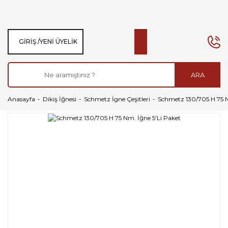
GIRIŞ /
YENI ÜYELIK
ARA
Anasayfa
Dikiş İğnesi
Schmetz İgne Çeşitleri
Schmetz 130/705 H 75 N