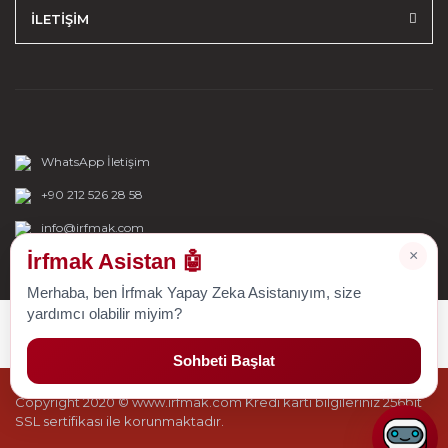
İLETİŞİM
WhatsApp İletişim
+90 212 526 28 58
info@irfmak.com
×
İrfmak Asistan 🤖
Merhaba, ben İrfmak Yapay Zeka Asistanıyım, size
yardımcı olabilir miyim?
Sohbeti Başlat
Copyright 2020 © www.irfmak.com Kredi kartı bilgileriniz 256bit
SSL sertifikası ile korunmaktadır.