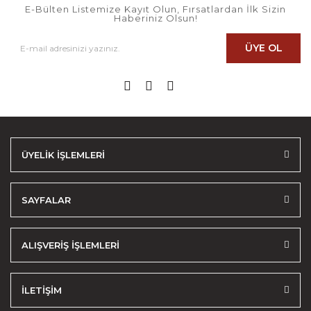
E-Bülten Listemize Kayıt Olun, Fırsatlardan İlk Sizin
Haberiniz Olsun!
ÜYE OL
ÜYELİK İŞLEMLERİ
SAYFALAR
ALIŞVERİŞ İŞLEMLERİ
İLETİŞİM