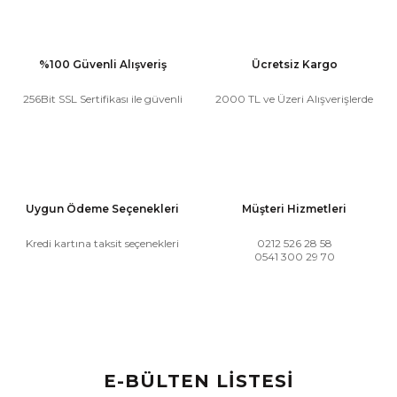
%100 Güvenli Alışveriş
Ücretsiz Kargo
256Bit SSL Sertifikası ile güvenli
2000 TL ve Üzeri Alışverişlerde
Uygun Ödeme Seçenekleri
Müşteri Hizmetleri
Kredi kartına taksit seçenekleri
0212 526 28 58
0541 300 29 70
E-BÜLTEN LİSTESİ