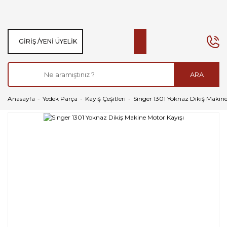
GIRIŞ /
YENI ÜYELIK
ARA
Anasayfa
Yedek Parça
Kayış Çeşitleri
Singer 1301 Yoknaz Dikiş Makine