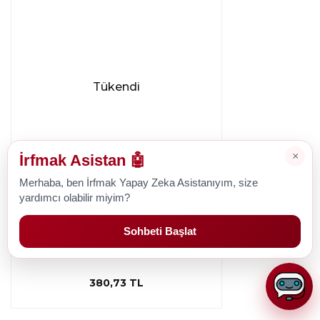
Tükendi
×
İrfmak Asistan 🤖
Merhaba, ben İrfmak Yapay Zeka Asistanıyım, size
yardımcı olabilir miyim?
Singer
Singer Paslanmaz Makas 10808-7
Sohbeti Başlat
380,73 TL