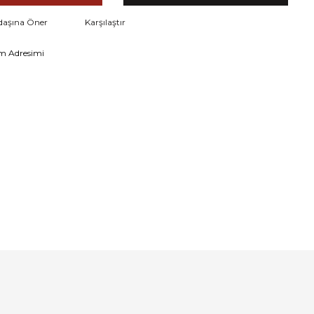
daşına Öner
Karşılaştır
m Adresimi