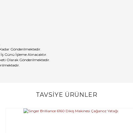
.
 Kadar Gönderilmektedir.
 İş Günü İşleme Alınacaktır.
eti Olarak Gönderilmektedir.
rilmektedir.
TAVSİYE ÜRÜNLER
Bu ürüne ilk yorumu siz yapın!
Yorum Yaz