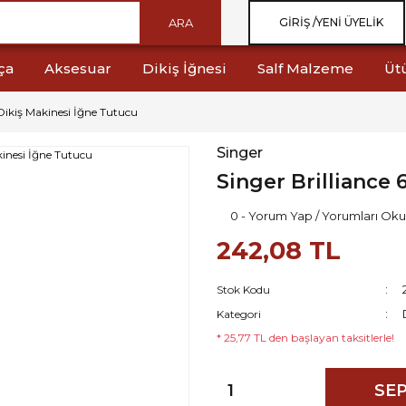
ARA
GIRIŞ /
YENI ÜYELIK
ça
Aksesuar
Dikiş İğnesi
Salf Malzeme
Üt
 Dikiş Makinesi İğne Tutucu
Singer
Singer Brilliance
0 - Yorum Yap / Yorumları Oku
242,08 TL
Stok Kodu
Kategori
* 25,77 TL den başlayan taksitlerle!
SEP