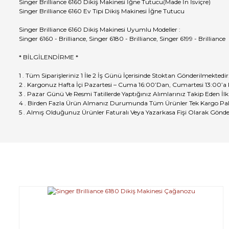
Singer Brilliance 6160 Dikiş Makinesi İğne Tutucu(Made İn İsviçre)
Singer Brilliance 6160 Ev Tipi Dikiş Makinesi İğne Tutucu
Singer Brilliance 6160 Dikiş Makinesi Uyumlu Modeller :
Singer 6160 - Brilliance, Singer 6180 - Brilliance, Singer 6199 - Brilliance
* BİLGİLENDİRME *
1 . Tüm Siparişleriniz 1 İle 2 İş Günü İçerisinde Stoktan Gönderilmektedir
2 . Kargonuz Hafta İçi Pazartesi – Cuma 16:00’Dan, Cumartesi 13:00’a
3 . Pazar Günü Ve Resmi Tatillerde Yaptığınız Alımlarınız Takip Eden İlk
4 . Birden Fazla Ürün Almanız Durumunda Tüm Ürünler Tek Kargo Pak
5 . Almış Olduğunuz Ürünler Faturalı Veya Yazarkasa Fişi Olarak Gönde