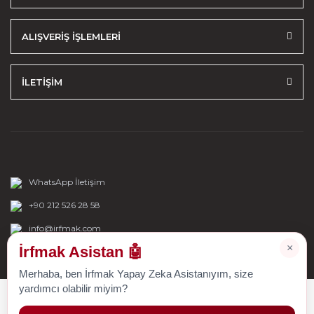
ALIŞVERİŞ İŞLEMLERİ
İLETİŞİM
WhatsApp İletişim
+90 212 526 28 58
info@irfmak.com
×
İrfmak Asistan 🤖
Merhaba, ben İrfmak Yapay Zeka Asistanıyım, size
yardımcı olabilir miyim?