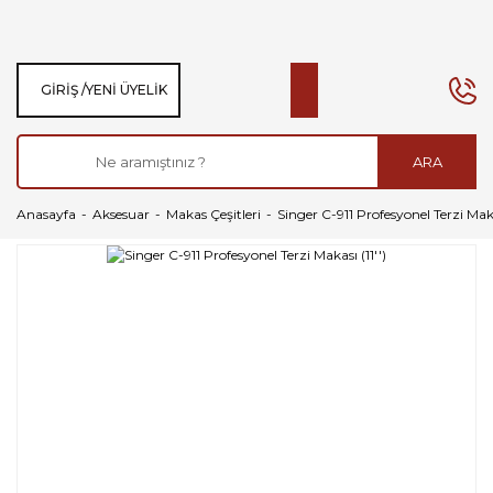
GIRIŞ /
YENI ÜYELIK
ARA
Anasayfa
Aksesuar
Makas Çeşitleri
Singer C-911 Profesyonel Terzi Makas