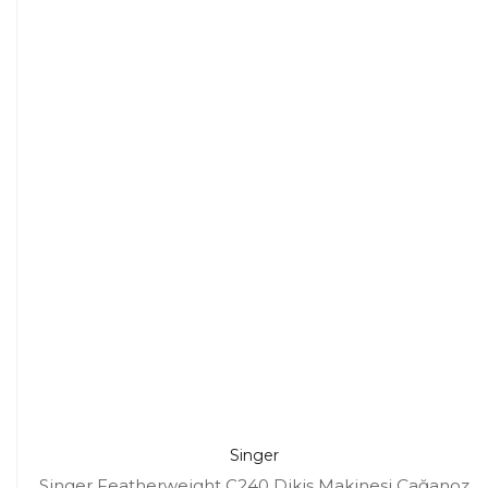
Singer
Singer Featherweight C240 Dikiş Makinesi Çağanoz