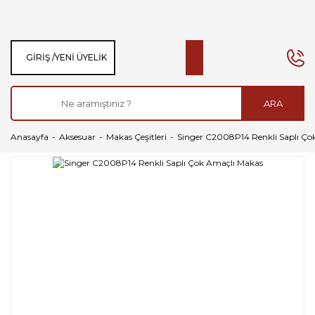
GIRIŞ /
YENI ÜYELIK
ARA
Anasayfa
Aksesuar
Makas Çeşitleri
Singer C2008P14 Renkli Saplı Ço