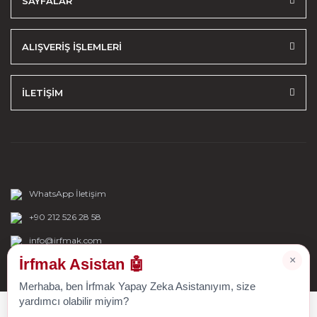
SAYFALAR
ALIŞVERİŞ İŞLEMLERİ
İLETİŞİM
WhatsApp İletişim
+90 212 526 28 58
info@irfmak.com
×
İrfmak Asistan 🤖
Merhaba, ben İrfmak Yapay Zeka Asistanıyım, size
yardımcı olabilir miyim?