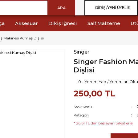
ARA
GIRIŞ /
YENI ÜYELIK
ça
Aksesuar
Dikiş İğnesi
Salf Malzeme
Üt
iş Makinesi Kumaş Dişlisi
Singer
Singer Fashion Ma
Dişlisi
0 - Yorum Yap / Yorumları Oku
250,00 TL
Stok Kodu
Kategori
* 26,61 TL den başlayan taksitlerle!