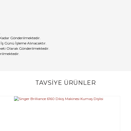
.
 Kadar Gönderilmektedir.
 İş Günü İşleme Alınacaktır.
eti Olarak Gönderilmektedir.
rilmektedir.
TAVSİYE ÜRÜNLER
Bu ürüne ilk yorumu siz yapın!
Yorum Yaz