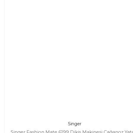
Singer
Singer Fashion Mate 6199 Dikiş Makinesi Çağanoz Yat