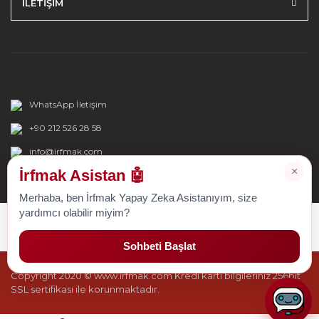
İLETİŞİM
WhatsApp İletişim
+90 212 526 28 58
info@irfmak.com
×
İrfmak Asistan 🤖
Merhaba, ben İrfmak Yapay Zeka Asistanıyım, size
yardımcı olabilir miyim?
Sohbeti Başlat
Copyright 2020 © www.irfmak.com Kredi kartı bilgileriniz 256bit
SSL sertifikası ile korunmaktadır.