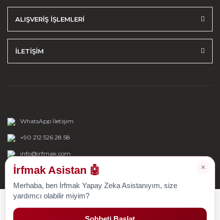
ALIŞVERİŞ İŞLEMLERİ
İLETİŞİM
WhatsApp İletişim
+90 212 526 28 58
info@irfmak.com
×
İrfmak Asistan 🤖
Merhaba, ben İrfmak Yapay Zeka Asistanıyım, size
yardımcı olabilir miyim?
Sohbeti Başlat