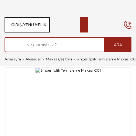
GIRIŞ /
YENI ÜYELIK
ARA
Anasayfa
Aksesuar
Makas Çeşitleri
Singer İplik Temizleme Makası C0