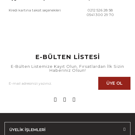
Kredi kartına taksit seçenekleri
0212 526 28 58
0541 300 29 70
E-BÜLTEN LİSTESİ
E-Bülten Listemize Kayıt Olun, Fırsatlardan İlk Sizin
Haberiniz Olsun!
ÜYE OL
ÜYELİK İŞLEMLERİ