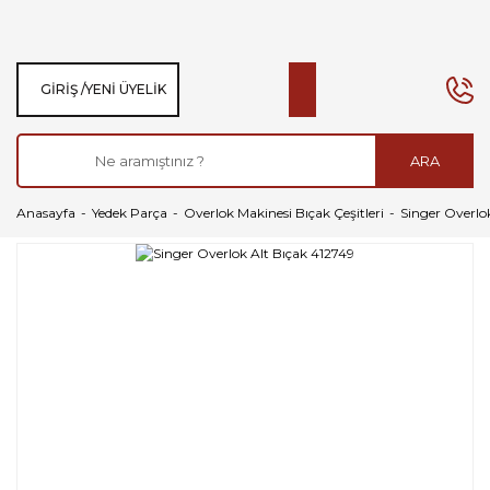
GIRIŞ /
YENI ÜYELIK
ARA
Anasayfa
Yedek Parça
Overlok Makinesi Bıçak Çeşitleri
Singer Overlo