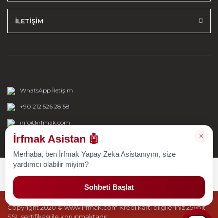
İLETİŞİM
WhatsApp İletişim
+90 212 526 28 58
info@irfmak.com
×
İrfmak Asistan 🤖
Merhaba, ben İrfmak Yapay Zeka Asistanıyım, size
yardımcı olabilir miyim?
Sohbeti Başlat
Copyright 2020 © www.irfmak.com Kredi kartı bilgileriniz 256bit
SSL sertifikası ile korunmaktadır.