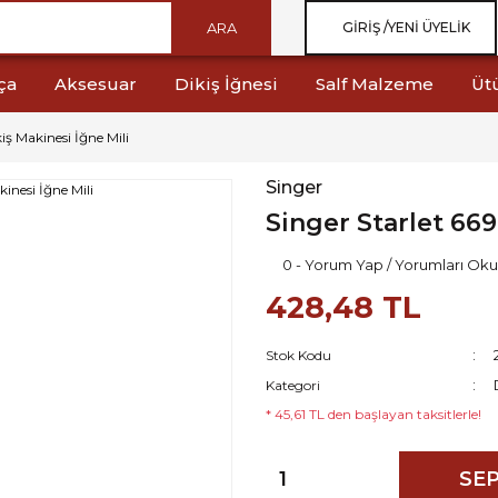
ARA
GIRIŞ /
YENI ÜYELIK
ça
Aksesuar
Dikiş İğnesi
Salf Malzeme
Üt
iş Makinesi İğne Mili
Singer
Singer Starlet 669
0 - Yorum Yap / Yorumları Oku
428,48 TL
Stok Kodu
Kategori
* 45,61 TL den başlayan taksitlerle!
SEP