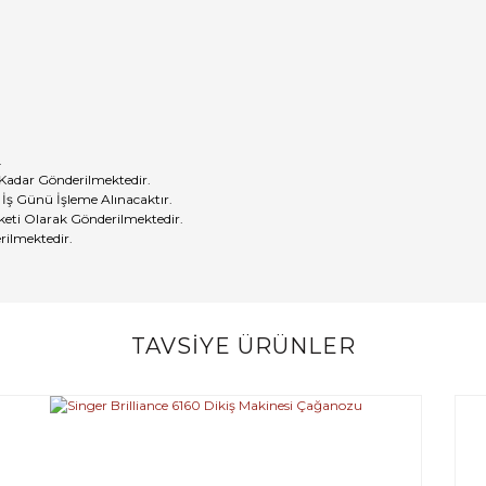
.
 Kadar Gönderilmektedir.
 İş Günü İşleme Alınacaktır.
eti Olarak Gönderilmektedir.
rilmektedir.
TAVSİYE ÜRÜNLER
Bu ürüne ilk yorumu siz yapın!
Yorum Yaz