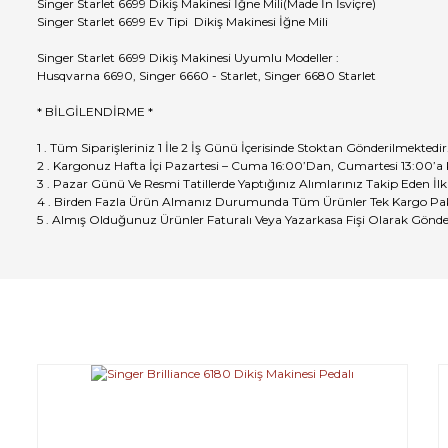
Singer Starlet 6699 Dikiş Makinesi İğne Mili(Made İn İsviçre)
Singer Starlet 6699 Ev Tipi Dikiş Makinesi İğne Mili
Singer Starlet 6699 Dikiş Makinesi Uyumlu Modeller :
Husqvarna 6690, Singer 6660 - Starlet, Singer 6680 Starlet
* BİLGİLENDİRME *
1 . Tüm Siparişleriniz 1 İle 2 İş Günü İçerisinde Stoktan Gönderilmektedir
2 . Kargonuz Hafta İçi Pazartesi – Cuma 16:00’Dan, Cumartesi 13:00’a
3 . Pazar Günü Ve Resmi Tatillerde Yaptığınız Alımlarınız Takip Eden İlk
4 . Birden Fazla Ürün Almanız Durumunda Tüm Ürünler Tek Kargo Pak
5 . Almış Olduğunuz Ürünler Faturalı Veya Yazarkasa Fişi Olarak Gönde