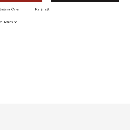
daşına Öner
Karşılaştır
m Adresimi