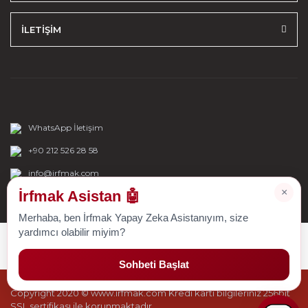
İLETİŞİM
WhatsApp İletişim
+90 212 526 28 58
info@irfmak.com
×
İrfmak Asistan 🤖
Merhaba, ben İrfmak Yapay Zeka Asistanıyım, size
yardımcı olabilir miyim?
Sohbeti Başlat
Copyright 2020 © www.irfmak.com Kredi kartı bilgileriniz 256bit
SSL sertifikası ile korunmaktadır.