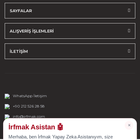
SAYFALAR
ALIŞVERİŞ İŞLEMLERİ
İLETİŞİM
WhatsApp İletişim
+90 212 526 28 58
info@irfmak.com
×
İrfmak Asistan 🤖
Merhaba, ben İrfmak Yapay Zeka Asistanıyım, size