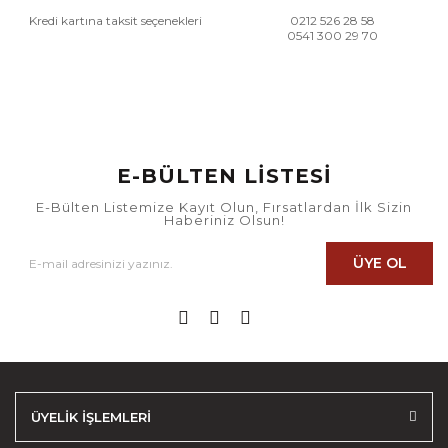
Kredi kartına taksit seçenekleri
0212 526 28 58
0541 300 29 70
E-BÜLTEN LİSTESİ
E-Bülten Listemize Kayıt Olun, Fırsatlardan İlk Sizin
Haberiniz Olsun!
ÜYE OL
ÜYELİK İŞLEMLERİ