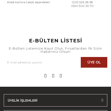
Kredi kartına taksit seçenekleri
0212 526 28 58
0541 300 29 70
E-BÜLTEN LİSTESİ
E-Bülten Listemize Kayıt Olun, Fırsatlardan İlk Sizin
Haberiniz Olsun!
ÜYE OL
ÜYELİK İŞLEMLERİ