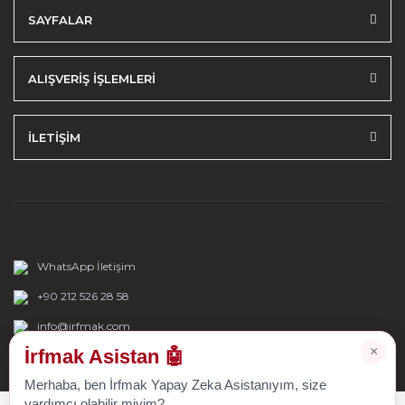
SAYFALAR
ALIŞVERİŞ İŞLEMLERİ
İLETİŞİM
WhatsApp İletişim
+90 212 526 28 58
info@irfmak.com
×
İrfmak Asistan 🤖
Merhaba, ben İrfmak Yapay Zeka Asistanıyım, size
yardımcı olabilir miyim?