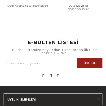
Kredi kartına taksit seçenekleri
0212 526 28 58
0541 300 29 70
E-BÜLTEN LİSTESİ
E-Bülten Listemize Kayıt Olun, Fırsatlardan İlk Sizin
Haberiniz Olsun!
ÜYE OL
ÜYELİK İŞLEMLERİ