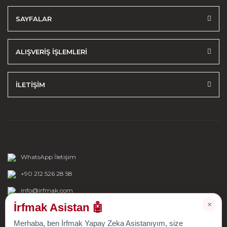
SAYFALAR
ALIŞVERİŞ İŞLEMLERİ
İLETİŞİM
WhatsApp İletişim
+90 212 526 28 58
info@irfmak.com
×
İrfmak Asistan 🤖
Merhaba, ben İrfmak Yapay Zeka Asistanıyım, size