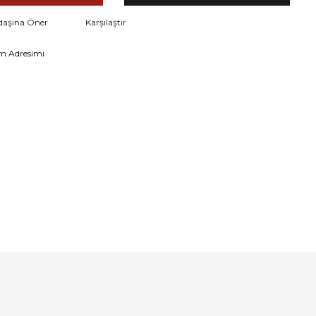
daşına Öner
Karşılaştır
m Adresimi