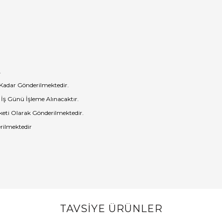
.
 Kadar Gönderilmektedir.
 İş Günü İşleme Alınacaktır.
eti Olarak Gönderilmektedir.
rilmektedir
TAVSİYE ÜRÜNLER
Bu ürüne ilk yorumu siz yapın!