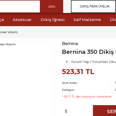
ARA
GIRIŞ /
YENI ÜYELIK
ça
Aksesuar
Dikiş İğnesi
Salf Malzeme
Üt
nesi Volantı
Bernina
Bernina 350 Dikiş
0 - Yorum Yap / Yorumları Oku
523,31 TL
Stok Kodu
Kategori
* 55,71 TL den başlayan taksitlerle!
SEP