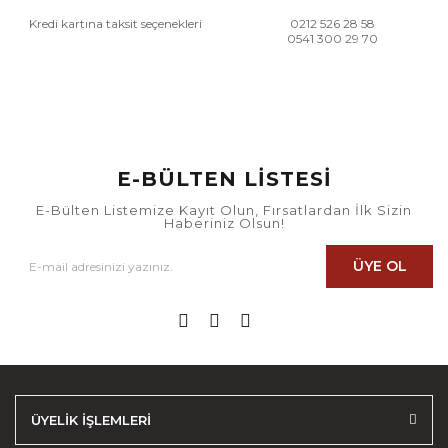
Kredi kartına taksit seçenekleri
0212 526 28 58
0541 300 29 70
E-BÜLTEN LİSTESİ
E-Bülten Listemize Kayıt Olun, Fırsatlardan İlk Sizin
Haberiniz Olsun!
ÜYE OL
ÜYELİK İŞLEMLERİ