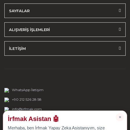
SAYFALAR
ALIŞVERİŞ İŞLEMLERİ
İLETİŞİM
WhatsApp İletişim
+90 212 526 28 58
info@irfmak.com
×
İrfmak Asistan 🤖
Merhaba, ben İrfmak Yapay Zeka Asistanıyım, size