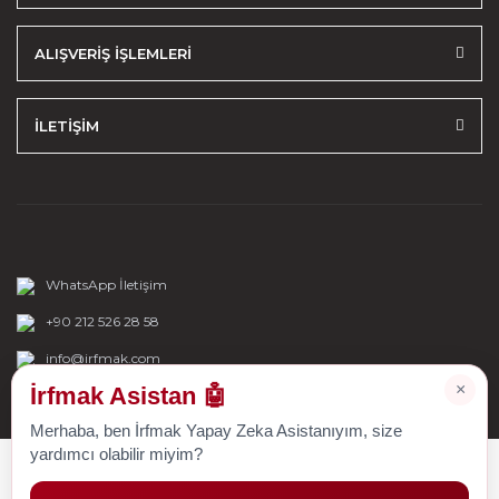
ALIŞVERİŞ İŞLEMLERİ
İLETİŞİM
WhatsApp İletişim
+90 212 526 28 58
info@irfmak.com
×
İrfmak Asistan 🤖
Merhaba, ben İrfmak Yapay Zeka Asistanıyım, size
yardımcı olabilir miyim?