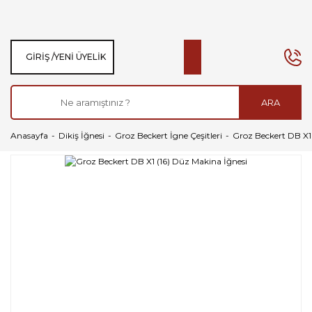
GIRIŞ /
YENI ÜYELIK
ARA
Anasayfa
Dikiş İğnesi
Groz Beckert İgne Çeşitleri
Groz Beckert DB X1 