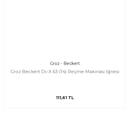
Groz - Beckert
Groz Beckert Dv X 63 (14) Reçme Makinası İğnesi
111,61 TL