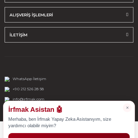
ALIŞVERİŞ İŞLEMLERİ
İLETİŞİM
WhatsApp İletişim
+90 212 526 28 58
info@irfmak.com
×
İrfmak Asistan 🤖
Merhaba, ben İrfmak Yapay Zeka Asistanıyım, size
yardımcı olabilir miyim?