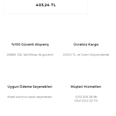
403,24 TL
%100 Güvenli Alışveriş
Ücretsiz Kargo
256Bit SSL Sertifikası ile güvenli
2000 TL ve Üzeri Alışverişlerde
Uygun Ödeme Seçenekleri
Müşteri Hizmetleri
Kredi kartına taksit seçenekleri
0212 526 28 58
0541 300 29 70