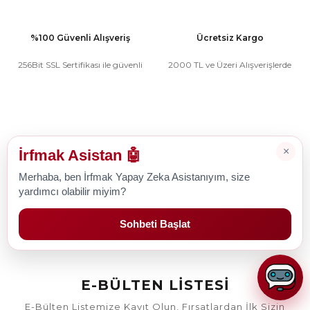
%100 Güvenli Alışveriş
Ücretsiz Kargo
256Bit SSL Sertifikası ile güvenli
2000 TL ve Üzeri Alışverişlerde
Uygun Ödeme Seçenekleri
Müşteri Hizmetleri
×
İrfmak Asistan 🤖
Merhaba, ben İrfmak Yapay Zeka Asistanıyım, size
Kredi kartına taksit seçenekleri
0212 526 28 58
0541 300 29 70
yardımcı olabilir miyim?
Sohbeti Başlat
E-BÜLTEN LİSTESİ
E-Bülten Listemize Kayıt Olun, Fırsatlardan İlk Sizin