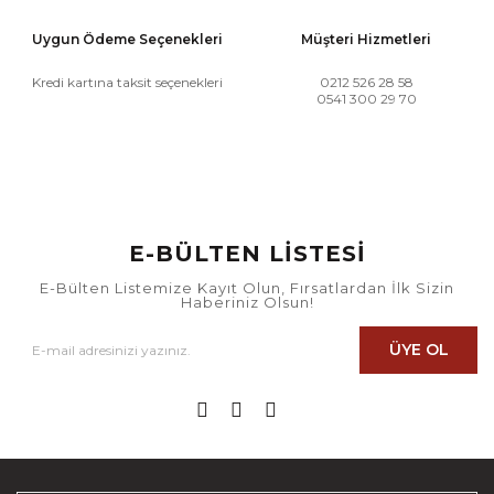
Uygun Ödeme Seçenekleri
Müşteri Hizmetleri
Kredi kartına taksit seçenekleri
0212 526 28 58
0541 300 29 70
E-BÜLTEN LİSTESİ
E-Bülten Listemize Kayıt Olun, Fırsatlardan İlk Sizin
Haberiniz Olsun!
ÜYE OL