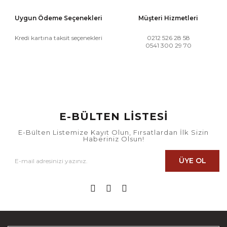
Uygun Ödeme Seçenekleri
Müşteri Hizmetleri
Kredi kartına taksit seçenekleri
0212 526 28 58
0541 300 29 70
E-BÜLTEN LİSTESİ
E-Bülten Listemize Kayıt Olun, Fırsatlardan İlk Sizin
Haberiniz Olsun!
ÜYE OL