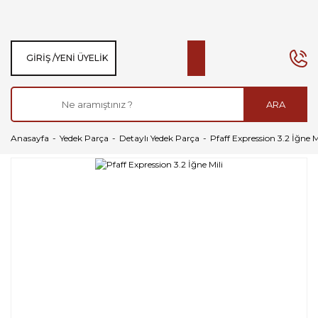
GIRIŞ /
YENI ÜYELIK
ARA
Anasayfa
Yedek Parça
Detaylı Yedek Parça
Pfaff Expression 3.2 İğne M